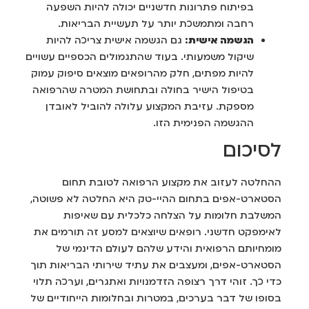
בפיתוח פתרונות חדשניים יכולה להיות השפעה
רחבה ומתמשכת יותר על תעשיית הבריאות.
הגשמה אישית:
גם הגשמה אישית צריכה להיות
שיקול משמעותי. בעוד שהתגמולים הכספיים עשויים
להיות מפתים, חלק מהרופאים מוצאים סיפוק עמוק
בטיפול הישיר בחולה ובתחושת המטרה שהרפואה
מספקת. עזיבת המקצוע עלולה להוביל לאובדן
ההגשמה הפנימית הזו.
לסיכום
ההחלטה לעזוב את מקצוע הרפואה לטובת תחום
הסטארט-אפים בתחום ההיי-טק היא החלטה לא פשוטה,
המשלבת חלומות על הצלחה כלכלית עם שאיפות
לאימפקט חדשני. רופאים שיוצאים למסע זה תורמים את
מומחיותם הרפואית והידע שלהם לעולם הדינמי של
הסטארט-אפים, ומעצבים את עתיד שירותי הבריאות תוך
כדי כך. זוהי דרך רצופה הזדמנויות ואתגרים, וערכה תלוי
בסופו של דבר בערכים, במטרות ובחלומות הייחודיים של