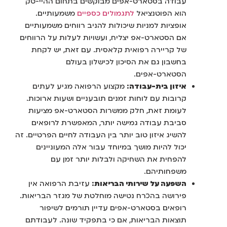
עבודה בסטארט-אפים מבוקשים בתחום ההיי-טק
הוא הפוטנציאל
לתגמולים כספיים
משמעותיים.
אופציות למניות שיכולות להניב רווחים משמעותיים
אם הסטארט-אפ יצליח, ועשויות לעלות על הרווחים
של קריירה רפואית קלאסית. עם זאת, יש לקחת
בחשבון גם את הסיכון לכישלון בעולם
הסטארט-אפים.
איזון בית-עבודה:
מקצוע הרפואה מגיע לעתים
קרובות עם לוחות זמנים תובעניים ושעות ארוכות.
לעומת זאת, חלק ממשרות הסטארט-אפ מציעות
סביבת עבודה גמישה יותר, המאפשרת לרופאים
להשיג איזון טוב יותר בין העבודה לחיים הפרטיים. זה
יכול להיות מושך במיוחד עבור אלה המעוניינים
להפחית את השחיקה ולבלות יותר זמן עם
משפחותיהם.
השפעה על שירותי הבריאות:
עזיבת הרפואה אין
פירושה בהכרח נטישה מוחלטת של מגזר הבריאות.
רופאים בסטארט-אפים עדיין תורמים לשיפור
תוצאות הבריאות, אם כי בתפקיד שונה. לעבודתם