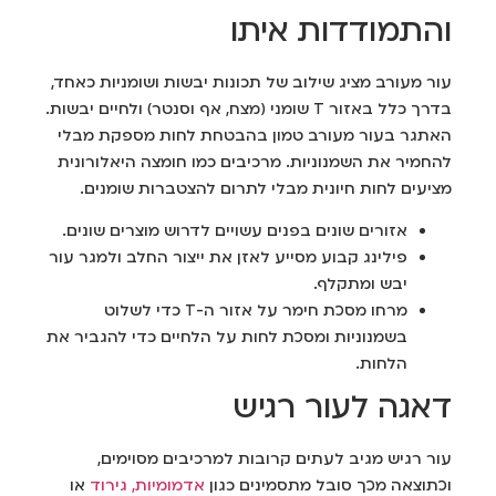
והתמודדות איתו
עור מעורב מציג שילוב של תכונות יבשות ושומניות כאחד,
בדרך כלל באזור T שומני (מצח, אף וסנטר) ולחיים יבשות.
האתגר בעור מעורב טמון בהבטחת לחות מספקת מבלי
להחמיר את השמנוניות. מרכיבים כמו חומצה היאלורונית
מציעים לחות חיונית מבלי לתרום להצטברות שומנים.
אזורים שונים בפנים עשויים לדרוש מוצרים שונים.
פילינג קבוע מסייע לאזן את ייצור החלב ולמגר עור
יבש ומתקלף.
מרחו מסכת חימר על אזור ה-T כדי לשלוט
בשמנוניות ומסכת לחות על הלחיים כדי להגביר את
הלחות.
דאגה לעור רגיש
עור רגיש מגיב לעתים קרובות למרכיבים מסוימים,
וכתוצאה מכך סובל מתסמינים כגון
אדמומיות, גירוד
או