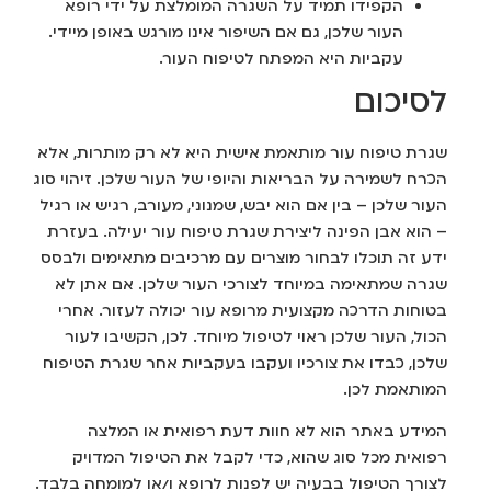
הקפידו תמיד על השגרה המומלצת על ידי רופא
העור שלכן, גם אם השיפור אינו מורגש באופן מיידי.
עקביות היא המפתח לטיפוח העור.
לסיכום
שגרת טיפוח עור מותאמת אישית היא לא רק מותרות, אלא
הכרח לשמירה על הבריאות והיופי של העור שלכן. זיהוי סוג
העור שלכן – בין אם הוא יבש, שמנוני, מעורב, רגיש או רגיל
– הוא אבן הפינה ליצירת שגרת טיפוח עור יעילה. בעזרת
ידע זה תוכלו לבחור מוצרים עם מרכיבים מתאימים ולבסס
שגרה שמתאימה במיוחד לצורכי העור שלכן. אם אתן לא
בטוחות הדרכה מקצועית מרופא עור יכולה לעזור. אחרי
הכול, העור שלכן ראוי לטיפול מיוחד. לכן, הקשיבו לעור
שלכן, כבדו את צורכיו ועקבו בעקביות אחר שגרת הטיפוח
המותאמת לכן.
המידע באתר הוא לא חוות דעת רפואית או המלצה
רפואית מכל סוג שהוא, כדי לקבל את הטיפול המדויק
לצורך הטיפול בבעיה יש לפנות לרופא ו/או למומחה בלבד.