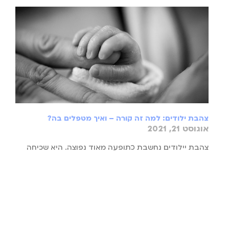
צהבת ילודים: למה זה קורה – ואיך מטפלים בה?
אוגוסט 21, 2021
צהבת יילודים נחשבת כתופעה מאוד נפוצה. היא שכיחה
אצל 40% מסך התינוקות, כאשר השכיחות עולה אצל
תינוקות שנולדו לפני שבוע 37. אין מדובר בתופעה
מדבקת,
קרא עוד »