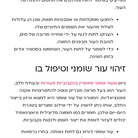
מסייעים בשימור לחות ומחזקים את מחסום ההגנה של
העור.
הימנעו ממקלחות או אמבטיות חמות, שכן הן עלולות
לשלול מהעור את השמנים החיוניים שלו.
העניקו לחות לגוף על ידי שתייה מרובה של מים,
לטובת העור מבפנים החוצה.
כדי לשמור על לחות העור, השתמשו במכשיר אדים
בזמן השינה.
זיהוי עור שומני וטיפול בו
כיוון
שעור שומני מאופיין בנקבוביות פעורות
ובעודף חלב,
העור הוא בעל מראה מבריק ונוטה להתפרצויות אקנה
פוטנציאליות. המטרה של עור שומני היא למצוא איזון בייצור
החלב, אותו ניתן להשיג על ידי שילוב מוצרים בשגרת
היום-יום שלכן. חומרים כמו חומצה סליצילית וניאצינאמיד
יכולים לעזור לווסת את ייצור השמן ולנקות נקבוביות.
עור שומני דורש גם לחות נאותה. בחרו גרסאות