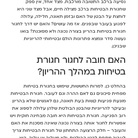
נסיעה ברכב התשובה מורכבת. מצד אחד, אין ספק
שחגורת הבטיחות ברכב מצילה חיים, אבל מצד שני היא
לוחצת על הבטן של האם ובזמן תאונה, חלילה, עלולה
לפגוע בעובר שבפנים. אז מה עושים? והאם יש דרך לחגור
חגורת בטיחות בהריון בצורה נכונה ולא מסוכנת? בואו
נעשה סדר ונמצא פתרונות הולם ובטיחותי להריוניות
שבניכן.
האם חובה לחגור חגורת
בטיחות במהלך ההריון?
בהחלט כן. למרות החששות, שימוש בחגורת בטיחות
מפחית סיכונים גם לאם ההרה וגם לעובר. חגורת הבטיחות
מונעת פגיעות קשות בעת תאונה, גם לאנשים שלא בהריון
ובעיקר להריוניות שהבטן הבולטת שלהן עלולה לספוג את
רוב הפגיעה. חגורת הבטיחות היא חובה מבחינה חוקית ויש
אפשרות לחגור אותה בצורה נכונה שאינה מסכנת את האם
והעובר – חלק הרצועה התחתון של חגורת הבטיחות צריך
לעבור מתחת לבטן הבולטת, ולא מעליה או עליה. הוא