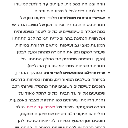
נוחה ובטוחה במכונית. לעיתים עדיך לתת למישהו
אחר לנהוג כדי לשלול סיכונים מיותרים.
אביזרי בטיחות מומלצים:
מלבד מיקום נכון של
חגורת בטיחות בהריון וכיוונון נכון של מושב הנהג יש
כמה אביזרים שימושיים שיכולים לשפר משמעותית
את חווית הנהיגה בהריון: כרית תמיכה לגב התחתון
המונעת כאבי גב ועייפות ומתאם לחגורת בטיחות
שעוזר למקם נכון את החגורה מתחת ומעל לבטן
(מעין וו תפיסה שמחזיק את החלק התחתון של
חגורת הבטיחות צמוד למושב בין הרגליים).
שירותי רכב המותאמים להריוניות:
במהלך ההריון,
במיוחד בשלבים המאוחרים, נוחות ובטיחות בדרכים
הופכים לשיקולים חשובים יותר מתמיד. שירותי רכב
שמגיעים אלייך עד הבית יכולים להקל מאוד על
נהגת הריונית. שירותים כמו החלפת מצבר באמצעות
חברה שמעניקה שירות של
מצבר עד הבית
, מילוי
נוזלים או תיקוני רכב קטנים שמבוצעים במקום,
חוסכים זמן ומאמץ במיוחד להריוניות שקשה להן
לנהוג הרבה או להמתין שעות במוסכים. בנוסף, יש