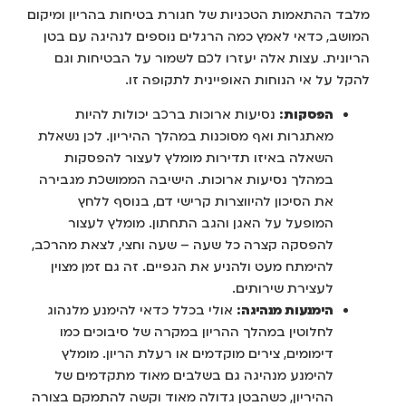
מלבד ההתאמות הטכניות של חגורת בטיחות בהריון ומיקום
המושב, כדאי לאמץ כמה הרגלים נוספים לנהיגה עם בטן
הריונית. עצות אלה יעזרו לכם לשמור על הבטיחות וגם
להקל על אי הנוחות האופיינית לתקופה זו.
הפסקות:
נסיעות ארוכות ברכב יכולות להיות
מאתגרות ואף מסוכנות במהלך ההיריון. לכן נשאלת
השאלה באיזו תדירות מומלץ לעצור להפסקות
במהלך נסיעות ארוכות. הישיבה הממושכת מגבירה
את הסיכון להיווצרות קרישי דם, בנוסף ללחץ
המופעל על האגן והגב התחתון. מומלץ לעצור
להפסקה קצרה כל שעה – שעה וחצי, לצאת מהרכב,
להימתח מעט ולהניע את הגפיים. זה גם זמן מצוין
לעצירת שירותים.
הימנעות מנהיגה:
אולי בכלל כדאי להימנע מלנהוג
לחלוטין במהלך ההריון במקרה של סיבוכים כמו
דימומים, צירים מוקדמים או רעלת הריון. מומלץ
להימנע מנהיגה גם בשלבים מאוד מתקדמים של
ההיריון, כשהבטן גדולה מאוד וקשה להתמקם בצורה