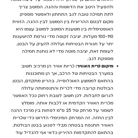
ולהפעיל היטב את הדוושות וההגה. המושב צריך
לתת תמיכה טובה לגב התחתון ולאפשר מספיק
מקום לבטם ההריונית בין המושב לבין ההגה. הזווית
האופטימלית בין משענת המושב למושב עצמו היא
100-110 מעלות. יציבה זקופה מדי גורמת להישענות
יתר על חגורת הבטיחות ועלולה להעיק על הבטן.
לעומת זאת, יציבה מוטה מדי לא נותנת תמיכה
מספקת לגב.
מיקום כרית האוויר:
כריות אוויר הן מרכיב חשוב
במערך הבטיחות של הרכב, אך הן מתוכננות
בהתאם לממוצע האוכלוסייה. בהריון מתקדם, הבטן
הבולטת קרובה מדי לכרית והתנפחותה עלולה
לגרום לחבלות. לכן חשוב לשבת רחוק ככל האפשר
מכרית האוויר הקדמית או לכבות אותה. מומלץ
לשמור על מרחק של 25 ס"מ לפחות בין מרכז ההגה
לבין החזה. זה המרחק המינימלי הדרוש כדי שכרית
האוויר תתנפח בבטחה מבלי לפגוע בבטן הבולטת.
בהתאם להתקדמות ההיריון כדאי אף להגדיל עוד