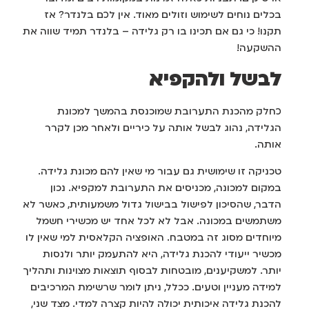
בכלים נוחים לשימוש וזולים מאוד. אין לכם בלנדר? אז
תקנו! כי גם אם תכינו בו רק גלידה – בלנדר תמיד שווה את
ההשקעה!
לבשל ולהקפיא
כחלק מהכנת התערובת שמוכנסת בהמשך למכונת
הגלידה, נהוג לבשל אותה על כיריים ולאחר מכן לקרר
אותה.
טכניקה זו שימושית גם עבור מי שאין להם מכונת גלידה.
במקום למכונה, מכניסים את התערובת למקפיא. נכון
הדבר, שהסיכון לפישול בבישול גדול משמעותית, כאשר לא
משתמשים במכונה. אבל לא לכל אחד יש מכשירי חשמל
מיוחדים מסוג זה במטבח. האופציה הקלאסית למי שאין לו
מכשיר ייעודי להכנת גלידה, היא להתעמק יותר ולנסות
יותר. למשקיענים, מובטחות לבסוף תוצאות מצוינות ותהליך
למידה מעניין וטעים. ככלל, ניתן לומר שרשימת המרכיבים
להכנת גלידה איכותית יכולה להיות קצרה למדי. מצד שני,