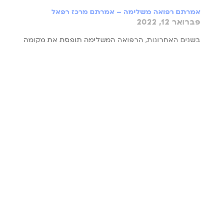
אמרתם רפואה משלימה – אמרתם מרכז רפאל
פברואר 12, 2022
בשנים האחרונות, הרפואה המשלימה תופסת את מקומה
בחיינו יותר ויותר. ישנם אנשים הבוחרים לשלבה בחייהם
לצד הרפואה הקונבנציונלית, זו הגישה המומלצת, וכאלה
הנשענים עליה באופן
קרא עוד »