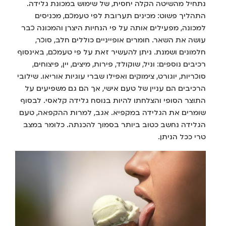
נתחיל מהשיטה הקלה יחסית, של שימוש במכונת גלידה.
התהליך פשוט: מכינים תערובת לפי טעמכם, מכניסים
למכונה, מפעילים אותה על פי הנחיות היצרן והמכונה כבר
עושה את השאר. חומרים אופייניים כוללים חלב, סוכר,
חלמונים ושמנת. ניתן להעשיר זאת על פי טעמכם, באינסוף
רכיבים נוספים: וניל, שוקולד, פירות, מיצים, יין, פיצוחים,
סוכריות, יוגורט, צימוקים ואפילו שברי עוגיות אוריאו. שילובי
הרכיבים הם עניין של טעם אישי, אך הם גם משפיעים על
התוצר הסופי והצלחתו להיות בנוסח גלידה קלאסי. לבסוף
שומרים את הגלידה במקפיא. אגב, למרות ההקפאה, טעם
הגלידה נחשב כטוב ביותר בסמוך להכנתה. כלומר במצב
טרי ככל הניתן.