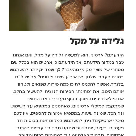
גלידה על מקל
הידעתם? ארטיק, הוא למעשה גלידה על מקל. ואם אנחנו
כבר במדור הידעתם, אז הידעתם כי ארטיק הוא בכלל שם
מסחרי של מוצר מקומי מהעבר? כך שמדויק יותר להשתמש
במונח העברי שלגון. אז איך עושים שלגונים? אם יש לכם
בלנדר, אפשר להכניס לתוכו כמה פירות קפואים ולטחון
אותם היטב. את "טחינת" הפירות הזו ניתן להעשיר בחלב,
אם כי לא חייבים כמובן. בסוף מעבירים את התוצר
שמתקבל למיכלי ארטיקים. מאחסנים במקפיא עד השימוש
וזה הכל. שמונה שעות במקפיא אמורות להספיק. אין לכם
מיכלי ארטיקים? ניתן להשתמש במקום זאת בכוסות חד
פעמיים. בעצם, יותר טוב שתקנו תבניות ייעודיות להכנת
ארטיקים. תבניות כאלה זמינות במקומות רבים ומדובר