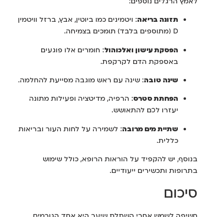
לאמץ הרגלים נוספים:
תזונה בריאה
: ויטמינים כמו ביוטין, אבץ, ברזל וויטמין
D (מתוספים בלבד) תומכים בצמיחה.
הפסקת עישון ואלכוהול
: חומרים אלו פוגעים
באספקת הדם לקרקפת.
שינה טובה
: שינה עם ראש מוגבה מסייעת להחלמה.
הפחתת סטרס
: הרפיה, מדיטציה ופעילות מתונה
יעזרו לכם להתאושש.
שתיית מים מרובה
: לשמירה על לחות העור ובריאות
כללית.
בנוסף, יש להקפיד על הוראות הרופא, כולל שימוש
בתרופות ותכשירים ייעודיים.
סיכום
חשיפה לשמש אחרי השתלת שיער היא אחד הגורמים