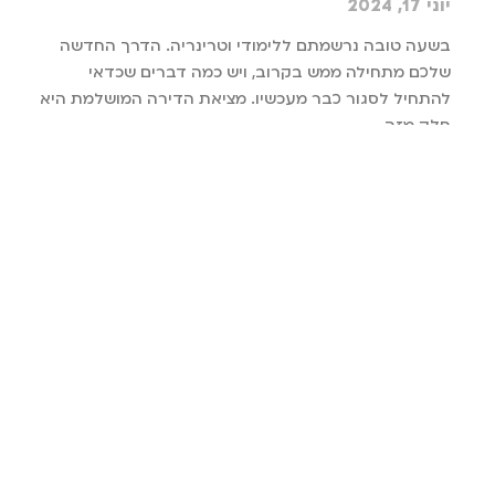
יוני 17, 2024
בשעה טובה נרשמתם ללימודי וטרינריה. הדרך החדשה
שלכם מתחילה ממש בקרוב, ויש כמה דברים שכדאי
להתחיל לסגור כבר מעכשיו. מציאת הדירה המושלמת היא
חלק מזה.
קרא עוד »
ממעדני גורמה ועד לצלחת: 5 סיבות למה כדאי לאכול
דגים