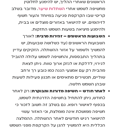
הראשונים שאחרי ההליך, יש להימנע לחלוטין
מחשיפה לשמש אחרי
השתלות שיער
. מדובר בשלב
קריטי שבו הקרקפת פגיעה במיוחד והעור חשוף
לזיהומים. יש להישאר באזורים מוצלים או בבית,
ולהימנע מיציאה בשעות השמש החזקות.
השבועות הראשונים – זהירות מרבית:
לאורך
השבועות הראשונים (עד כשלושה שבועות), יש
להמשיך ולשמור על אזור ההשתלה. הזקיקים עדיין
בתהליך התבססות, והחשיפה לשמש עלולה להוביל
לגירוי, לדלקת או לנזק ארוך טווח. ניתן לצאת
מהבית רק עם אמצעי הגנה כמו כובע רך ורחב
שוליים, תכשירים מתאימים או תכנון פעילות לשעות
שבהן השמש חלשה.
לאחר חודש – חשיפה מדורגת ומבוקרת:
רק לאחר
כחודש, ניתן להתחיל בחשיפה הדרגתית לשמש,
בכפוף לאישור רופא. גם בשלב זה חשוב לזכור כי
חשיפה ממושכת אינה מומלצת, וכי האזור עשוי
להישאר רגיש חודשים לאחר ההשתלה. ההמלצה
הכללית היא להמשיך להגן על הקרקפת מפני השמש