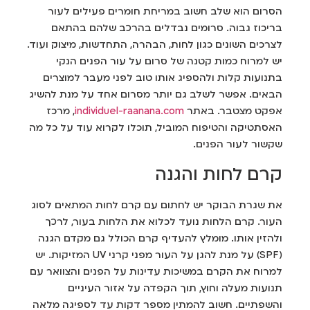
הסרום הוא שלב חשוב במריחת חומרים פעילים לעור
בריכוז גבוה. סרומים נבדלים בהרכב שלהם בהתאם
לצרכים השונים כגון לחות, הבהרה, התחדשות, מיצוק ועוד.
יש למרוח כמות קטנה של סרום על עור הפנים הנקי
בתנועות קלות ולהספיג אותו טוב לפני מעבר למוצרים
הבאים. אפשר לשלב גם יותר מסרום אחד על מנת להשיג
אפקט מצטבר. באתר
individuel-raanana.com
, מרכז
האסתטיקה והטיפוח המוביל, תוכלו לקרוא עוד על כל מה
שקשור לעור הפנים.
קרם לחות והגנה
את שגרת הבוקר יש לחתום עם קרם לחות המתאים לסוג
העור. קרם הלחות נועד לכלוא את הלחות בעור, לרכך
ולהזין אותו. מומלץ להעדיף קרם הכולל גם מקדם הגנה
(SPF) על מנת להגן על העור מפני קרני UV המזיקות. יש
למרוח את הקרם במשיכות עדינות על הפנים והצוואר עם
תנועות מעלה וחוץ, תוך הקפדה על אזור העיניים
והשפתיים. חשוב להמתין מספר דקות עד לספיגה מלאה