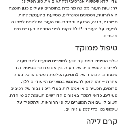
עדין ללא שפשוף אגרסיבי ולהתאים את סוג הפילינג
לרגישות העור. מסיכה מרוכזת בחומרים פעילים כגון חומצה
היאלורונית, ויטמינים ומינרלים, מסייעת בהענקת לחות
מרוכזת, הזנה, הרגעה והתחדשות העור. יש להניח למסכה
לפעול על העור כ-10-15 דקות לפני הסרתה בעזרת מים
פושרים.
טיפול ממוקד
שלב הטיפול הממוקד נוגע למוצרים שנועדו לתת מענה
לצרכים הספציפיים של העור. בין אם מדובר בטיפול נגד
פצעונים, הבהרה של כתמים, העלמת קמטים או כל בעיה
אחרת – זהו הזמן להשתמש במוצרים הייעודיים לכך.
סרומים, תכשירים או אמפולות בעלי ריכוז גבוה של רכיבים
פעילים, כדאי למקד באזורים הדורשים תשומת לב מיוחדת.
חשוב ליישם את המוצרים על פי ההוראות, ולהקפיד על
שימוש נכון כדי למנוע גירויים.
קרם לילה