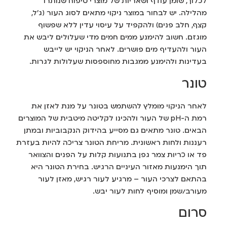
לכלוך, שומן עודף ושאריות של מוצרי טיפוח שנותרו
מהלילה. יש לבחור במוצר ניקוי מתאים לסוג העור (ג'ל,
קצף, חלב פנים) ולהקפיד על עיסוי עדין ללא שפשוף
מוגזם. חשוב להימנע ממים חמים מדי שעלולים ליבש את
העור ולהעדיף מים פושרים. לאחר הניקוי יש לייבש
בעדינות ולהימנע ממגבות מחוספסות שעלולות לגרות.
טונר
לאחר הניקוי מומלץ להשתמש בטונר על מנת לאזן את
רמת ה-pH של העור ולהכינו לקליטה מיטבית של המוצרים
הבאים. טונר מתאים גם מסייע בהידוק הנקבוביות ובמתן
רעננות ולחות ראשונית. מריחת הטונר צריכה להיות בעזרת
פד או כריות צמר גפן בתנועות קלות על הפנים והצוואר
תוך הימנעות מאזור העיניים הרגיש. בחירת הטונר היא
בהתאם לצרכי העור – מרגיע לעור רגיש, מאזן לעור
מעורב/שמן ומוסיף לחות לעור יבש.
סרום