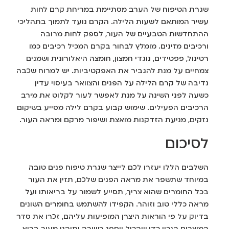
שגרת הטיפוח של הערב מסתיימת במריחת קרם לחות
עשיר המותאם לשעות הלילה. הקרם נועד לתמוך בתהליכי
ההתחדשות הטבעיים של העור, לספק לחות מרובה
ורכיבים מזינים. מומלץ לבחור בקרם המכיל רכיבים כמו
רטינול, פפטידים, נוגדי חמצון, חומצה היאלורונית ושמנים
צמחיים על מנת להגביר את האפקטיביות. יש למרוח שכבה
נדיבה של קרם הלילה על הפנים והצוואר בעיסוי עדין
כשעה לפני השינה על מנת לאפשר לעור לקלוט את מירב
הרכיבים הפעילים. שימוש קבוע בקרם לילה מסייע בשיקום
נזקים, מניעת הזדקנות מואצת ושיפור מרקם ומראה העור.
לסיכום
השלבים הללו יעזרו לכם לייצר שגרת טיפוח פנים טובה
במיוחד שתשפר את מראה הפנים שלכם, תזין את העור
בכל החומרים שהוא צריך, תסייע לשמור על בריאותו ועל
מראה כללי טוב וזוהר. הקפידו להשתמש בחומרים השונים
בדיוק על פי הוראות היצרן המופיעות עליהם, זכרו את סדר
המוצרים הנכון כדי שהכול ייספג כשורה ותיהנו מעור בריא